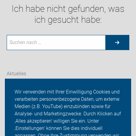
Ich habe nicht gefunden, was
ich gesucht habe:
Aktuelles
Themen
Wir verwenden mit Ihrer Einwilligung Cookies und
verarbeiten personenbezogene Daten, um externe
Radtouren
Medien (z.B. YouTube) einzubinden sowie für
Analyse- und Marketingzwecke. Durch Klicken auf
ADFC Flensburg
‚Alles akzeptieren‘ willigen Sie ein. Unter
Sei dabei
‚Einstellungen‘ können Sie dies individuell
anpassen. Ohne Ihre Zustimmung verwenden wir